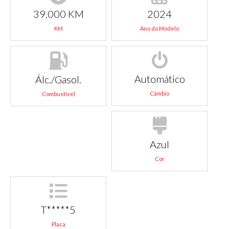
39.000 KM
2024
KM
Ano do Modelo
Automático
Álc./Gasol.
Câmbio
Combustível
Azul
Cor
T*****5
Placa